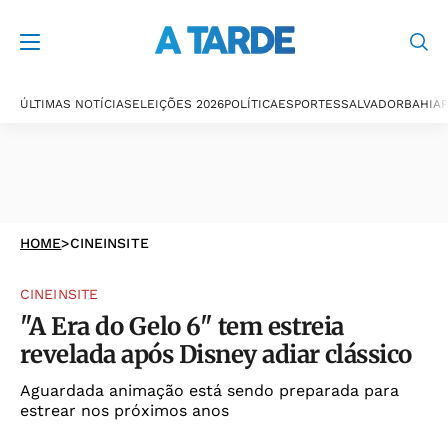
ÚLTIMAS NOTÍCIAS
ELEIÇÕES 2026
POLÍTICA
ESPORTES
SALVADOR
BAHIA
P
HOME
>
CINEINSITE
CINEINSITE
"A Era do Gelo 6" tem estreia
revelada após Disney adiar clássico
Aguardada animação está sendo preparada para
estrear nos próximos anos