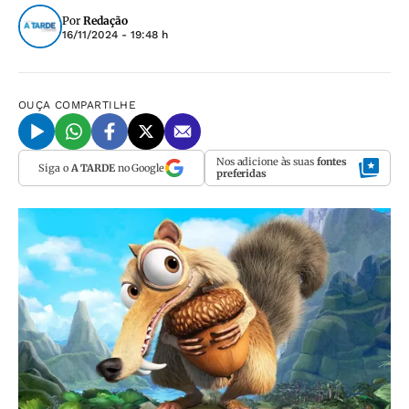
Por
Redação
16/11/2024 - 19:48 h
OUÇA
COMPARTILHE
Nos adicione às suas
fontes
Siga o
A TARDE
no Google
preferidas