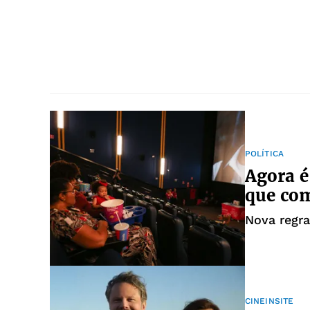
POLÍTICA
Agora é
que co
Nova regra
CINEINSITE