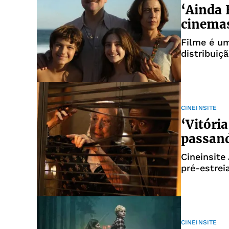
‘Ainda 
cinemas
Filme é um
distribuiç
CINEINSITE
‘Vitóri
passan
Cineinsite
pré-estrei
Salvador
CINEINSITE