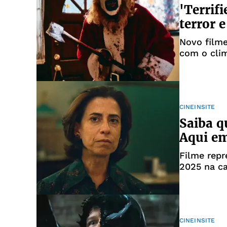
'Terrif
terror e
Novo filme
com o cli
brutais
CINEINSITE
Saiba q
Aqui em
Filme repr
2025 na ca
CINEINSITE