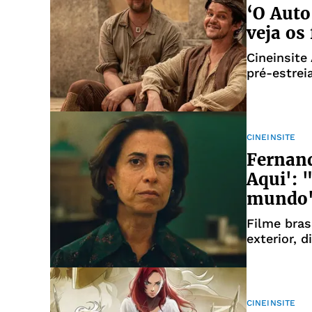
‘O Auto
veja os
Cineinsite
pré-estrei
CINEINSITE
Fernand
Aqui': 
mundo
Filme bras
exterior, d
CINEINSITE