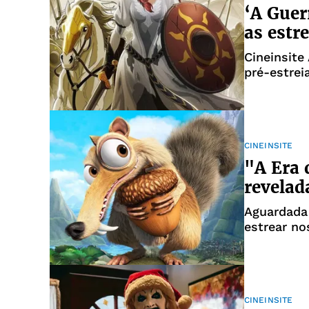
‘A Guer
as estr
Cineinsite
pré-estrei
CINEINSITE
"A Era 
revelad
Aguardada
estrear n
CINEINSITE