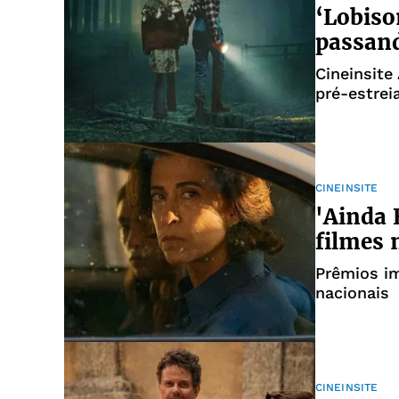
‘Lobiso
passan
Cineinsite
pré-estrei
CINEINSITE
'Ainda 
filmes 
Prêmios i
nacionais
CINEINSITE