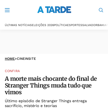
ÚLTIMAS NOTÍCIAS
ELEIÇÕES 2026
POLÍTICA
ESPORTES
SALVADOR
BAHIA
P
HOME
>
CINEINSITE
CONFIRA
A morte mais chocante do final de
Stranger Things muda tudo que
vimos
Último episódio de Stranger Things entrega
sacrifício, mistério e teorias