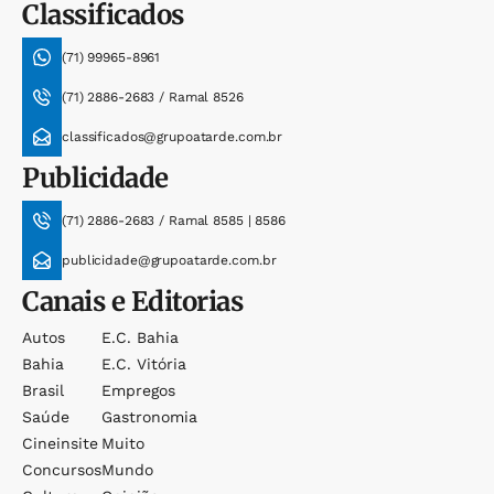
Classificados
(71) 99965-8961
(71) 2886-2683 / Ramal 8526
classificados@grupoatarde.com.br
Publicidade
(71) 2886-2683 / Ramal 8585 | 8586
publicidade@grupoatarde.com.br
Canais e Editorias
Autos
E.c. Bahia
Bahia
E.c. Vitória
Brasil
Empregos
Saúde
Gastronomia
Cineinsite
Muito
Concursos
Mundo