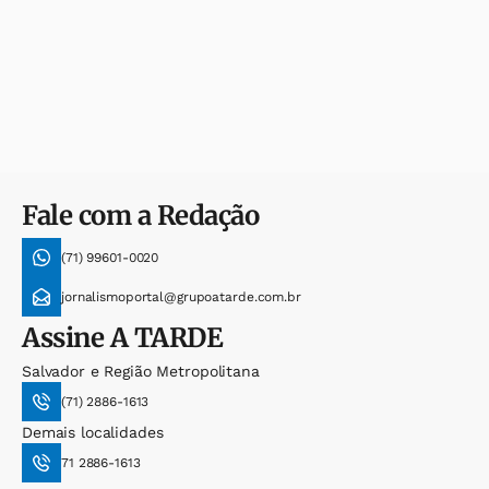
Fale com a Redação
(71) 99601-0020
jornalismoportal@grupoatarde.com.br
Assine
A TARDE
Salvador e Região Metropolitana
(71) 2886-1613
Demais localidades
71 2886-1613