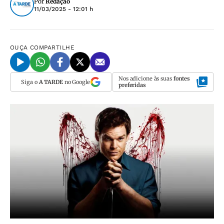
Por
Redação
11/03/2025 - 12:01 h
OUÇA
COMPARTILHE
Nos adicione às suas
fontes
Siga o
A TARDE
no Google
preferidas