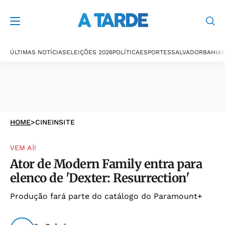
ÚLTIMAS NOTÍCIAS
ELEIÇÕES 2026
POLÍTICA
ESPORTES
SALVADOR
BAHIA
P
HOME
>
CINEINSITE
VEM AÍ!
Ator de Modern Family entra para
elenco de 'Dexter: Resurrection'
Produção fará parte do catálogo do Paramount+