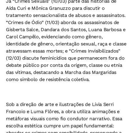
Já “Crimes Sexuais” (10/03) parte das histórias de
Aída Curi e Mônica Granuzzo para discutir o
tratamento sensacionalista de abusos e assassinatos.
“Crimes de Ódio” (11/03) aborda os assassinatos de
Gisberta Salce, Dandara dos Santos, Luana Barbosa e
Carol Campêlo, evidenciando como gênero,
identidade de gênero, orientação sexual, raça e classe
atravessam essas mortes; e “Crimes Invisibilizados”
(12/03) discute feminicídios que permanecem fora do
debate público por conta da origem, classe ou etnia
das vítimas, destacando a Marcha das Margaridas
como símbolo de resistência coletiva.
Sob a direção de arte e ilustrações de Lívia Serri
Francoio e Luma Flôres, a obra utiliza animações e
metáforas visuais como fio condutor narrativo. Essa
escolha estética cumpre um papel fundamental:
abordar os crimes com sensibilidade, preservando a