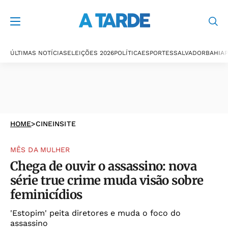
ÚLTIMAS NOTÍCIAS
ELEIÇÕES 2026
POLÍTICA
ESPORTES
SALVADOR
BAHIA
P
HOME
>
CINEINSITE
MÊS DA MULHER
Chega de ouvir o assassino: nova
série true crime muda visão sobre
feminicídios
'Estopim' peita diretores e muda o foco do
assassino