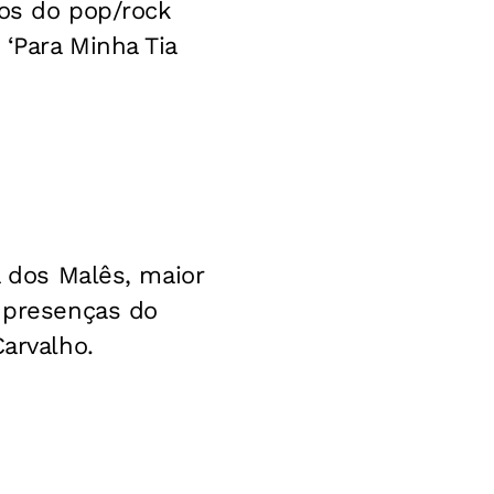
sos do pop/rock
 ‘Para Minha Tia
a dos Malês, maior
s presenças do
Carvalho.