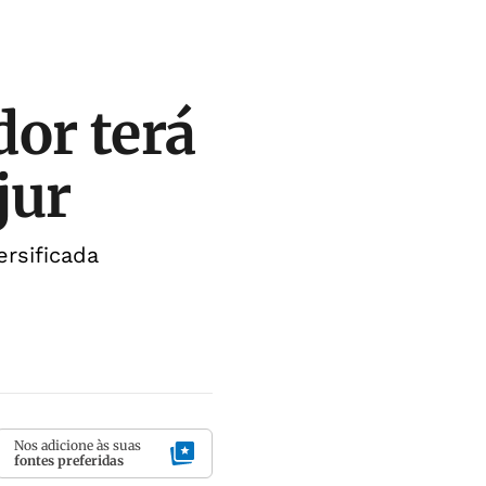
or terá
jur
ersificada
Nos adicione às suas
fontes preferidas