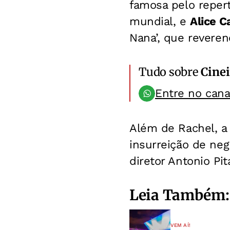
famosa pelo repert
mundial, e
Alice 
Nana’, que revere
Tudo sobre
Cinei
Entre no can
Além de Rachel, a 
insurreição de neg
diretor Antonio Pi
Leia Também:
VEM AÍ!