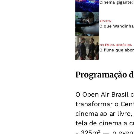
Cinema gigante:
REVIEW
O que Wandinha 
POLÊMICA HISTÓRICA
O filme que abo
Programação do
O Open Air Brasil 
transformar o Cen
cinema ao ar livre
tela de cinema a 
- 325m² —, o even