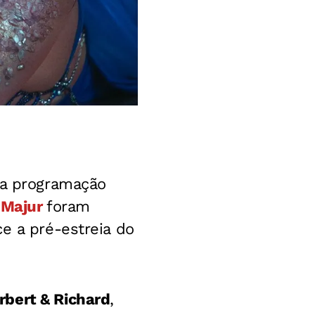
ma programação
e
Majur
foram
e a pré-estreia do
rbert & Richard
,