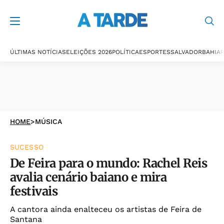
ÚLTIMAS NOTÍCIAS
ELEIÇÕES 2026
POLÍTICA
ESPORTES
SALVADOR
BAHIA
P
HOME
>
MÚSICA
SUCESSO
De Feira para o mundo: Rachel Reis
avalia cenário baiano e mira
festivais
A cantora ainda enalteceu os artistas de Feira de
Santana