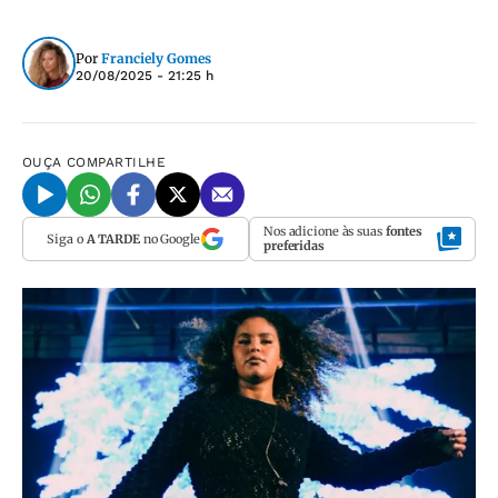
Por
Franciely Gomes
20/08/2025 - 21:25 h
OUÇA
COMPARTILHE
Nos adicione às suas
fontes
Siga o
A TARDE
no Google
preferidas