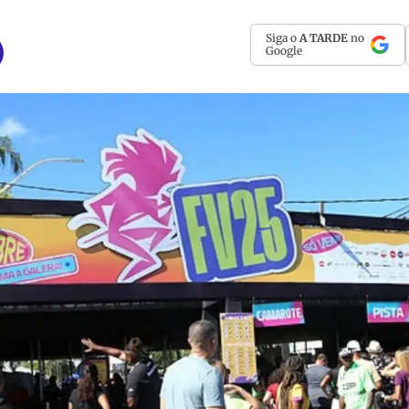
Siga o
A TARDE
no
Google