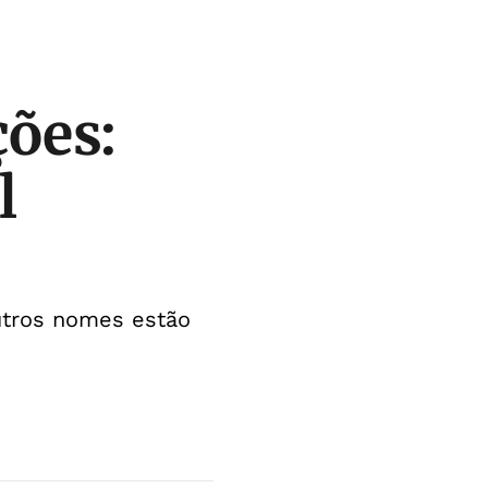
ções:
l
utros nomes estão