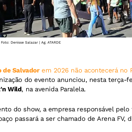
Foto: Denisse Salazar | Ag. ATARDE
o
de Salvador
em 2026 não acontecerá no 
anização do evento anunciou, nesta terça-fe
'n Wild
, na avenida Paralela.
nto do show, a empresa responsável pelo f
paço passará a ser chamado de Arena FV, d