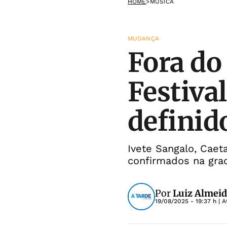
HOME
>
MÚSICA
MUDANÇA
Fora do
Festival
definido
Ivete Sangalo, Cae
confirmados na gra
Por
Luiz Almeid
19/08/2025 - 19:37 h
| A