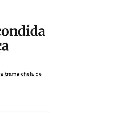
condida
ça
ma trama cheia de