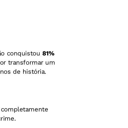
ção conquistou
81%
or transformar um
os de história.
s completamente
rime.