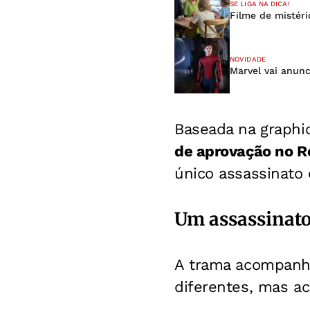
SE LIGA NA DICA!
Filme de mistéri
NOVIDADE
Marvel vai anunc
Baseada na graphi
de aprovação no R
único assassinato
Um assassinato
A trama acompanh
diferentes, mas a