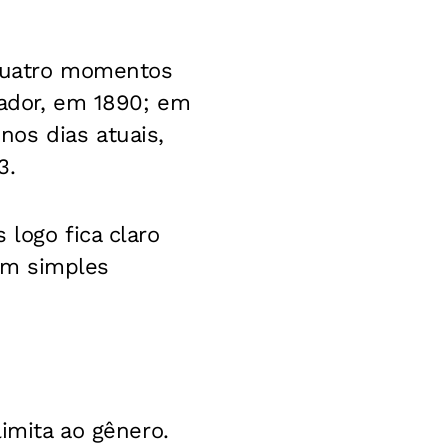
quatro momentos
ipador, em 1890; em
os dias atuais,
3.
 logo fica claro
um simples
limita ao gênero.