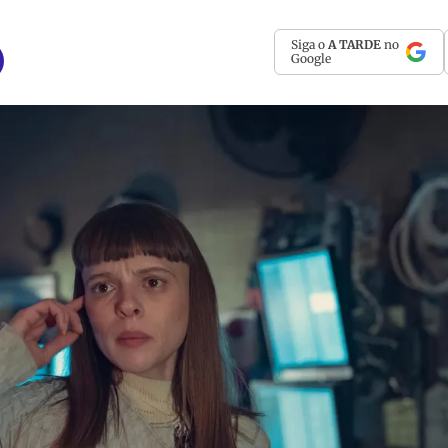
Siga o
A TARDE
no
Google