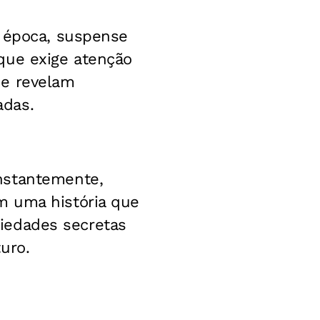
e época, suspense
que exige atenção
 e revelam
adas.
nstantemente,
m uma história que
ociedades secretas
uro.