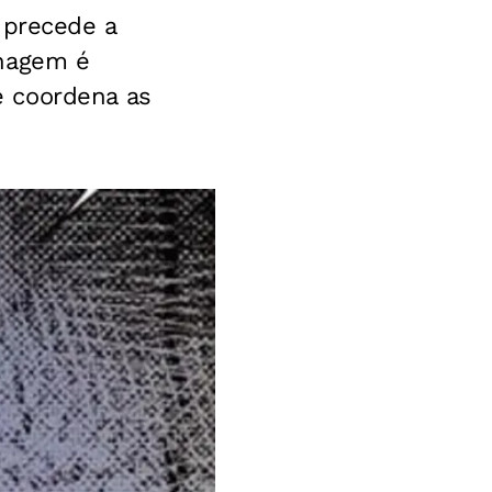
 precede a
onagem é
e coordena as