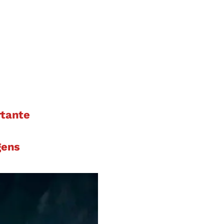
rtante
gens