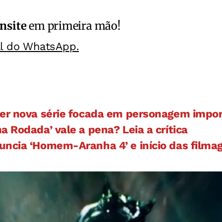
nsite
em primeira mão!
al do WhatsApp.
er nova série focada em personagem impo
 Rodada’ vale a pena? Leia a crítica
ncia ‘Homem-Aranha 4’ e início das filma