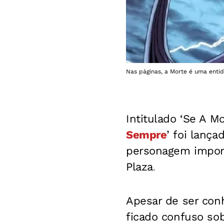
Nas páginas, a Morte é uma enti
Intitulado ‘Se A M
Sempre
’ foi lanç
personagem impor
Plaza
.
Apesar de ser conh
ficado confuso sob