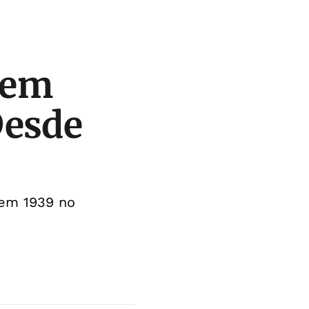
gem
Desde
 em 1939 no