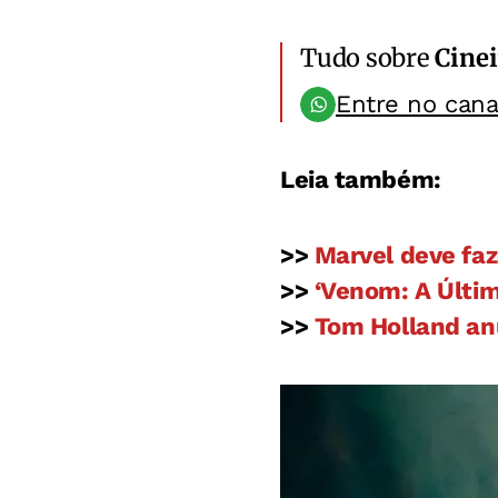
Tudo sobre
Cinei
Entre no can
Leia também:
>>
Marvel deve faz
>>
‘Venom: A Última
>>
Tom Holland anu