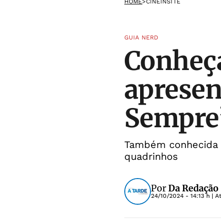
HOME
>
CINEINSITE
GUIA NERD
Conheç
apresen
Sempre
Também conhecida c
quadrinhos
Por
Da Redação
24/10/2024 - 14:13 h
| A