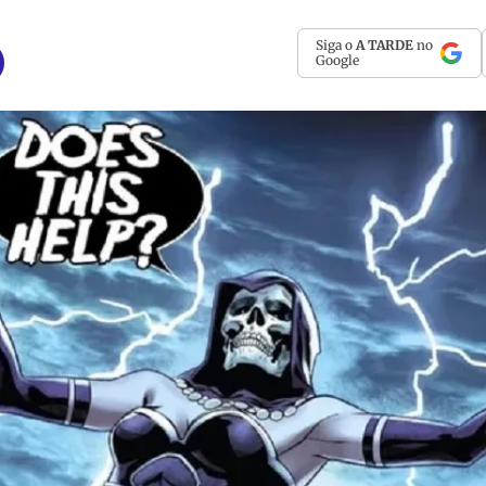
Siga o
A TARDE
no
Google