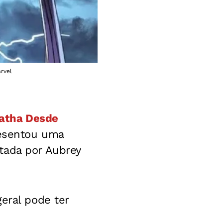
rvel
atha Desde
presentou uma
etada por Aubrey
eral pode ter