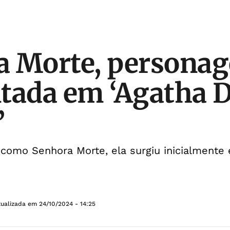
a Morte, persona
tada em ‘Agatha 
’
omo Senhora Morte, ela surgiu inicialmente
tualizada em
24/10/2024 - 14:25