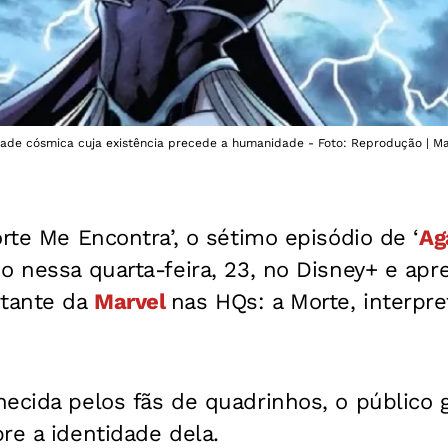
dade cósmica cuja existência precede a humanidade - Foto: Reprodução | Ma
orte Me Encontra’, o sétimo episódio de ‘
Ag
ado nessa quarta-feira, 23, no Disney+ e a
tante da
Marvel
nas HQs: a Morte, interpr
ecida pelos fãs de quadrinhos, o público g
re a identidade dela.