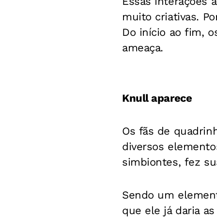
Essas interações 
muito criativas. P
Do início ao fim,
ameaça.
Knull aparece
Os fãs de quadrin
diversos elementos
simbiontes, fez su
Sendo um elemento
que ele já daria a