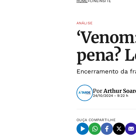
HOME
>
CINEINSITE
ANÁLISE
‘Venom:
pena? Le
Encerramento da fr
Por
Arthur Soar
24/10/2024 - 9:22 h
OUÇA
COMPARTILHE