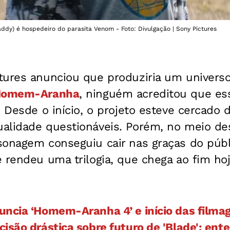
dy) é hospedeiro do parasita Venom - Foto: Divulgação | Sony Pictures
tures anunciou que produziria um univers
omem-Aranha
, ninguém acreditou que es
. Desde o início, o projeto esteve cercado
alidade questionáveis. Porém, no meio de
sonagem conseguiu cair nas graças do públ
 rendeu uma trilogia, que chega ao fim hoj
uncia ‘Homem-Aranha 4’ e início das filma
isão drástica sobre futuro de 'Blade'; ent