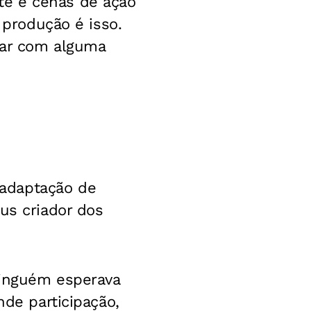
te e cenas de ação
 produção é isso.
dar com alguma
 adaptação de
us criador dos
ninguém esperava
nde participação,