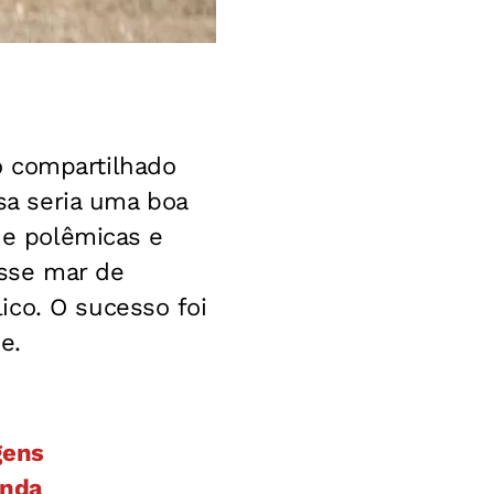
o compartilhado
sa seria uma boa
 de polêmicas e
sse mar de
ico. O sucesso foi
e.
gens
enda