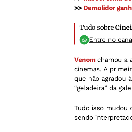
>>
Demolidor ganha
Tudo sobre
Cinei
Entre no can
Venom
chamou a a
cinemas. A primeir
que não agradou à
“geladeira” da gale
Tudo isso mudou q
sendo interpretad