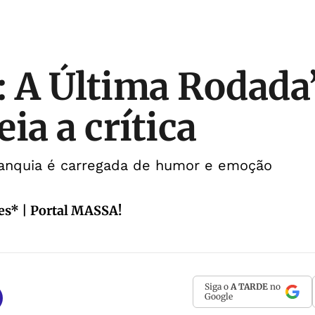
 A Última Rodada’
ia a crítica
anquia é carregada de humor e emoção
es* | Portal MASSA!
Siga o
A TARDE
no
Google