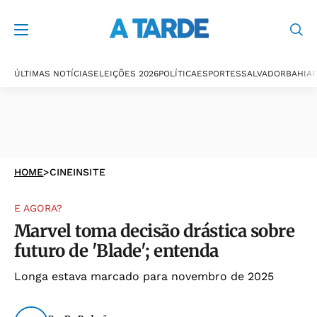
ÚLTIMAS NOTÍCIAS
ELEIÇÕES 2026
POLÍTICA
ESPORTES
SALVADOR
BAHIA
P
HOME
>
CINEINSITE
E AGORA?
Marvel toma decisão drástica sobre
futuro de 'Blade'; entenda
Longa estava marcado para novembro de 2025