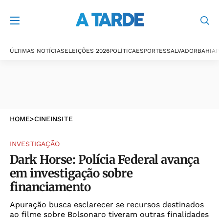
ÚLTIMAS NOTÍCIAS
ELEIÇÕES 2026
POLÍTICA
ESPORTES
SALVADOR
BAHIA
P
HOME
>
CINEINSITE
INVESTIGAÇÃO
Dark Horse: Polícia Federal avança
em investigação sobre
financiamento
Apuração busca esclarecer se recursos destinados
ao filme sobre Bolsonaro tiveram outras finalidades