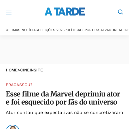
ÚLTIMAS NOTÍCIAS
ELEIÇÕES 2026
POLÍTICA
ESPORTES
SALVADOR
BAHIA
P
HOME
>
CINEINSITE
FRACASSOU?
Esse filme da Marvel deprimiu ator
e foi esquecido por fãs do universo
Ator contou que expectativas não se concretizaram