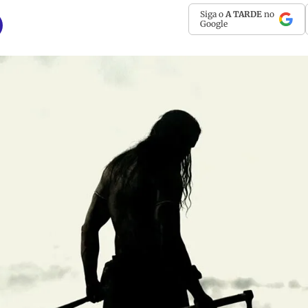
Siga o
A TARDE
no
Google