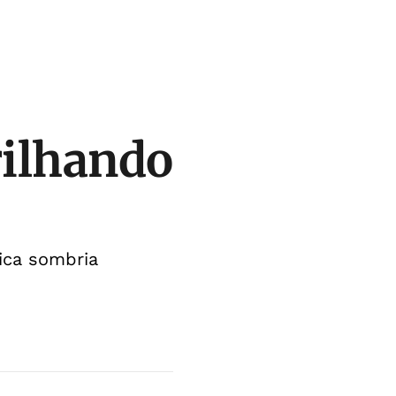
rilhando
ica sombria