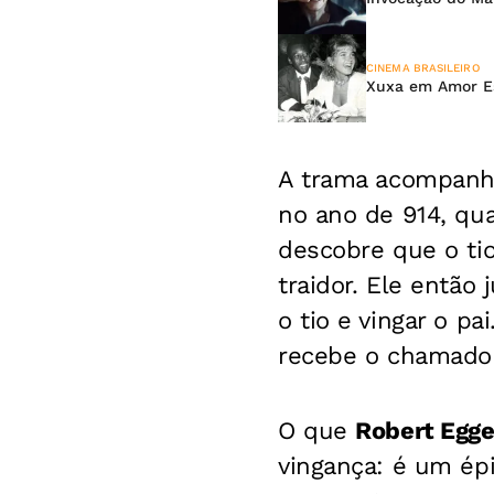
CINEMA BRASILEIRO
Xuxa em Amor Es
A trama acompanha
no ano de 914, qua
descobre que o tio
traidor. Ele então
o tio e vingar o p
recebe o chamado d
O que
Robert Egge
vingança: é um épi