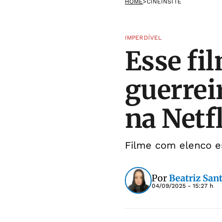
HOME
>
CINEINSITE
IMPERDÍVEL
Esse fi
guerrei
na Netf
Filme com elenco e
Por
Beatriz San
04/09/2025 - 15:27 h