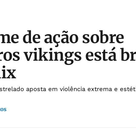
lme de ação sobre
ros vikings está b
lix
strelado aposta em violência extrema e estét
tos