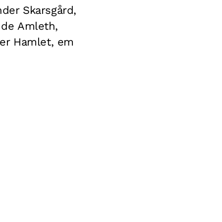
der Skarsgård,
g de Amleth,
ver Hamlet, em