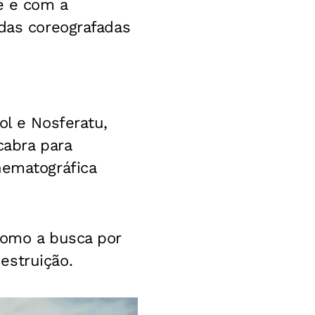
e e com a
adas coreografadas
ol e Nosferatu,
cabra para
nematográfica
como a busca por
estruição.