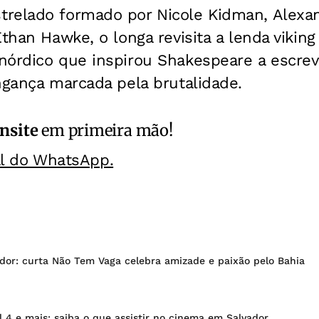
relado formado por Nicole Kidman, Alexan
Ethan Hawke, o longa revisita a lenda vikin
nórdico que inspirou Shakespeare a escre
ngança marcada pela brutalidade.
nsite
em primeira mão!
al do WhatsApp.
ador: curta Não Tem Vaga celebra amizade e paixão pelo Bahia
 4 e mais: saiba o que assistir no cinema em Salvador