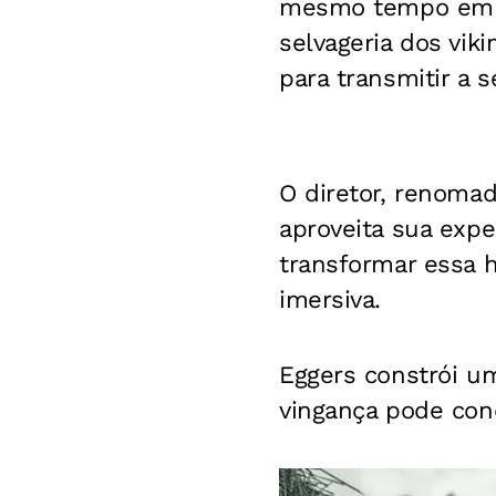
mesmo tempo em q
selvageria dos vik
para transmitir a s
O diretor, renomad
aproveita sua expe
transformar essa h
imersiva.
Eggers constrói um
vingança pode con