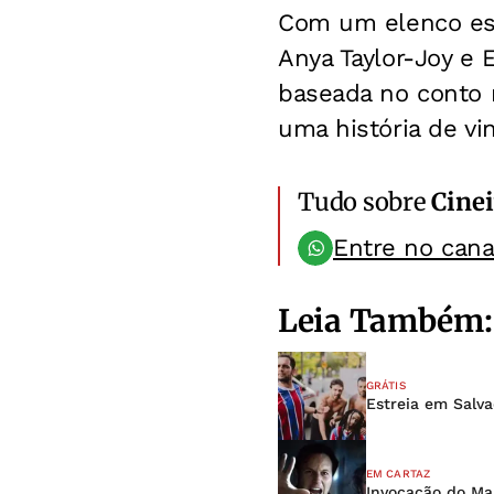
Com um elenco est
Anya Taylor-Joy e 
baseada no conto 
uma história de vi
Tudo sobre
Cinei
Entre no can
Leia Também:
GRÁTIS
Estreia em Salv
EM CARTAZ
Invocação do Mal