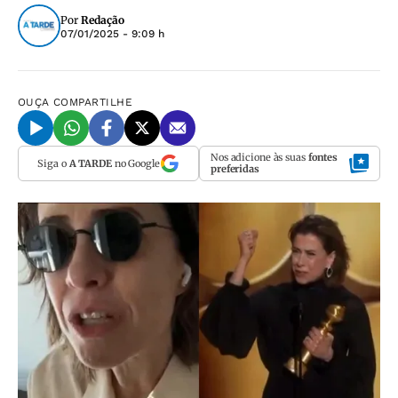
Por
Redação
07/01/2025 - 9:09 h
OUÇA
COMPARTILHE
Nos adicione às suas
fontes
Siga o
A TARDE
no Google
preferidas