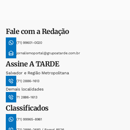
Fale com a Redação
(71) 99601-0020
jornalismoportal@grupoatarde.com.br
Assine
A TARDE
Salvador e Região Metropolitana
(71) 2886-1613
Demais localidades
71 2886-1613
Classificados
(71) 99965-8961
(71) 2886-2683 / Ramal 8526