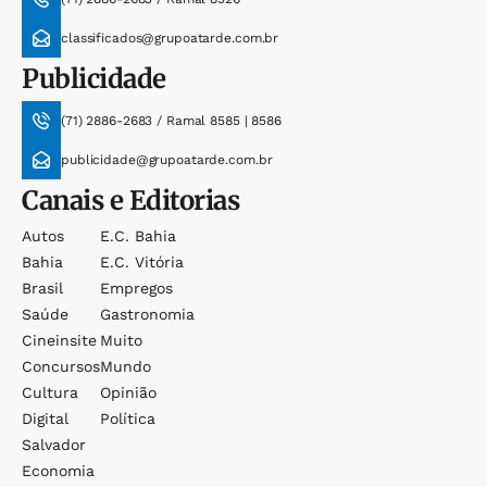
classificados@grupoatarde.com.br
Publicidade
(71) 2886-2683 / Ramal 8585 | 8586
publicidade@grupoatarde.com.br
Canais e Editorias
Autos
E.c. Bahia
Bahia
E.c. Vitória
Brasil
Empregos
Saúde
Gastronomia
Cineinsite
Muito
Concursos
Mundo
Cultura
Opinião
Digital
Política
Salvador
Economia