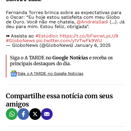
Fernanda Torres brinca sobre as expectativas para
o Oscar: “Eu hoje estou satisfeita com meu Globo
de Ouro. Você não me chateia,
@AndreiaSadi
(...). Já
deu para mim. Estou feliz, obrigada”.
➡ Assista ao
#Estúdioi
:
https://t.co/bFwcwLpLU9
#GloboNews
pic.twitter.com/y1VTwFk9WU
— GloboNews (@GloboNews)
January 6, 2025
Siga o A TARDE no
Google Notícias
e receba os
principais destaques do dia.
Siga o A TARDE no Google Noticias
Compartilhe essa notícia com seus
amigos