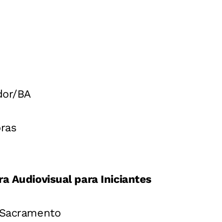
h
dor/BA
oras
ra Audiovisual para Iniciantes
e Sacramento