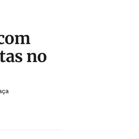
 com
itas no
aça