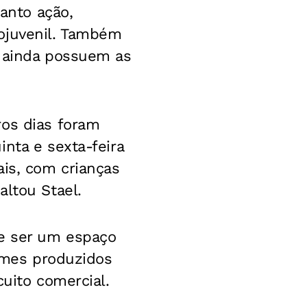
uanto ação,
ojuvenil. Também
e ainda possuem as
ros dias foram
nta e sexta-feira
ais, com crianças
altou Stael.
e ser um espaço
ilmes produzidos
cuito comercial.