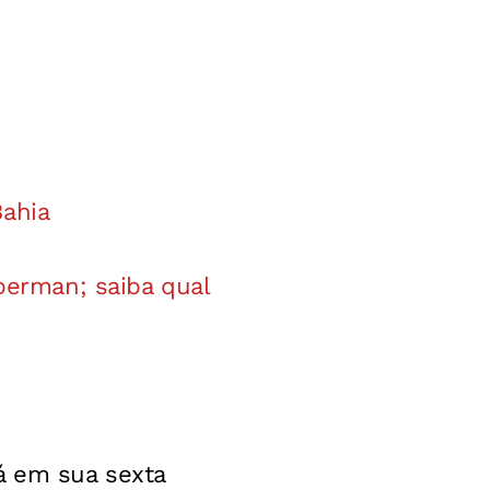
Bahia
erman; saiba qual
tá em sua sexta