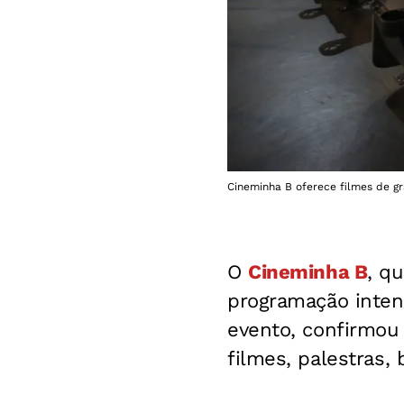
Cineminha B oferece filmes de gr
O
Cineminha B
, q
programação intens
evento, confirmou
filmes, palestras, 