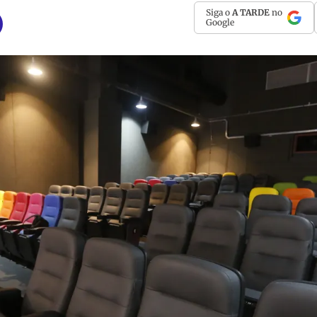
Siga o
A TARDE
no
Google