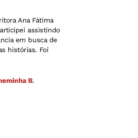
ritora Ana Fátima
rticipei assistindo
ância em busca de
s histórias. Foi
neminha B
.