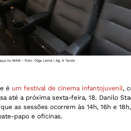
aça no MAM - Foto: Olga Leiria | Ag. A Tarde
ue é
um festival de cinema infantojuvenil
, 
a até a próxima sexta-feira, 18. Danilo Stae
 que as sessões ocorrem às 14h, 16h e 18h
bate-papo e oficinas.