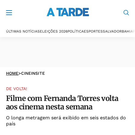
ÚLTIMAS NOTÍCIAS
ELEIÇÕES 2026
POLÍTICA
ESPORTES
SALVADOR
BAHIA
P
HOME
>
CINEINSITE
DE VOLTA!
Filme com Fernanda Torres volta
aos cinema nesta semana
O longa metragem será exibido em seis estados do
país