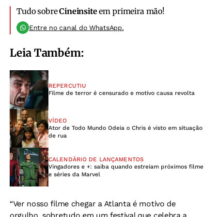
Tudo sobre
Cineinsite
em primeira mão!
Entre no canal do WhatsApp.
Leia Também:
REPERCUTIU
Filme de terror é censurado e motivo causa revolta
VÍDEO
Ator de Todo Mundo Odeia o Chris é visto em situação
de rua
CALENDÁRIO DE LANÇAMENTOS
Vingadores e +: saiba quando estreiam próximos filme
e séries da Marvel
“Ver nosso filme chegar a Atlanta é motivo de
orgulho, sobretudo em um festival que celebra a