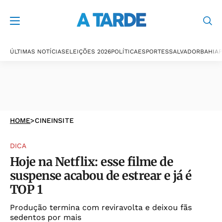
ÚLTIMAS NOTÍCIAS
ELEIÇÕES 2026
POLÍTICA
ESPORTES
SALVADOR
BAHIA
P
HOME
>
CINEINSITE
DICA
Hoje na Netflix: esse filme de
suspense acabou de estrear e já é
TOP 1
Produção termina com reviravolta e deixou fãs
sedentos por mais