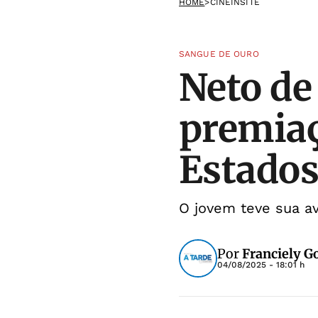
HOME
>
CINEINSITE
SANGUE DE OURO
Neto de
premiaç
Estados
O jovem teve sua a
Por
Franciely 
04/08/2025 - 18:01 h