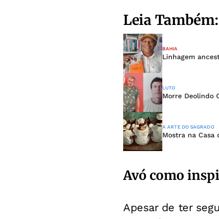
Leia Também:
BAHIA
Linhagem ancest
LUTO
Morre Deolindo C
A ARTE DO SAGRADO
Mostra na Casa d
Avó como insp
Apesar de ter segui