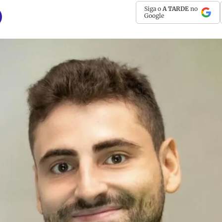
Siga o
A TARDE
no
Google