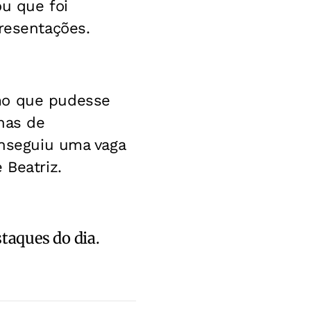
u que foi
presentações.
imo que pudesse
nas de
onseguiu uma vaga
 Beatriz.
staques do dia.