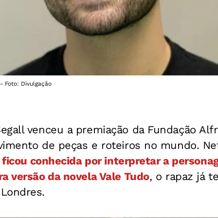
- Foto: Divulgação
egall venceu a premiação da Fundação Alfr
imento de peças e roteiros no mundo. Neto
 ficou conhecida por interpretar a person
ra versão da novela Vale Tudo
, o rapaz já 
Londres.