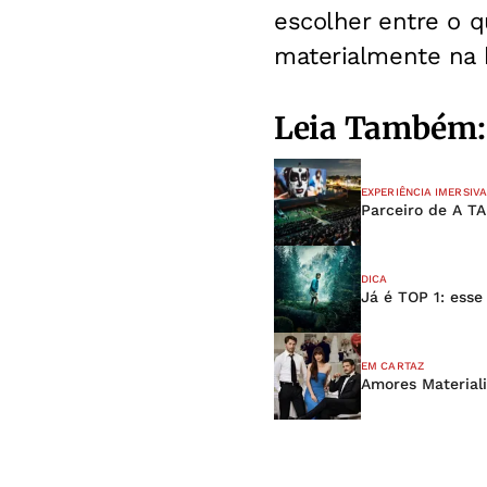
escolher entre o q
materialmente na 
Leia Também:
EXPERIÊNCIA IMERSIVA
Parceiro de A TA
DICA
Já é TOP 1: esse
EM CARTAZ
Amores Material