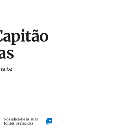
Capitão
as
nsite
Nos adicione às suas
fontes preferidas