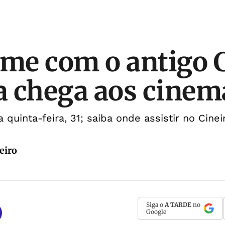
lme com o antigo 
 chega aos cinem
quinta-feira, 31; saiba onde assistir no Cinei
eiro
Siga o
A TARDE
no
Google