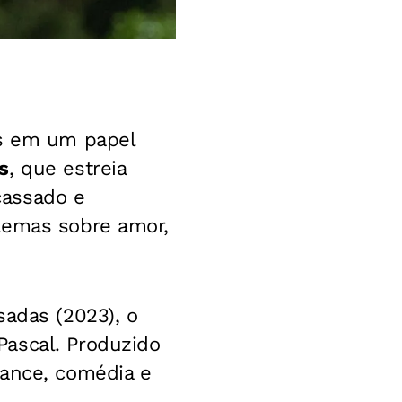
as em um papel
s
, que estreia
acassado e
lemas sobre amor,
sadas (2023), o
Pascal. Produzido
mance, comédia e