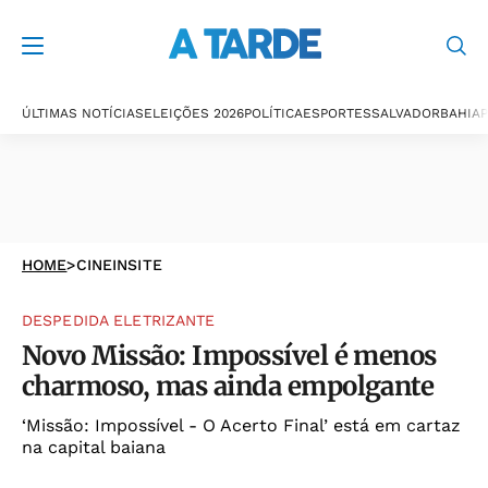
ÚLTIMAS NOTÍCIAS
ELEIÇÕES 2026
POLÍTICA
ESPORTES
SALVADOR
BAHIA
P
HOME
>
CINEINSITE
DESPEDIDA ELETRIZANTE
Novo Missão: Impossível é menos
charmoso, mas ainda empolgante
‘Missão: Impossível - O Acerto Final’ está em cartaz
na capital baiana