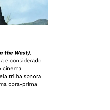
n the West)
,
da é considerado
o cinema.
la trilha sonora
uma obra-prima