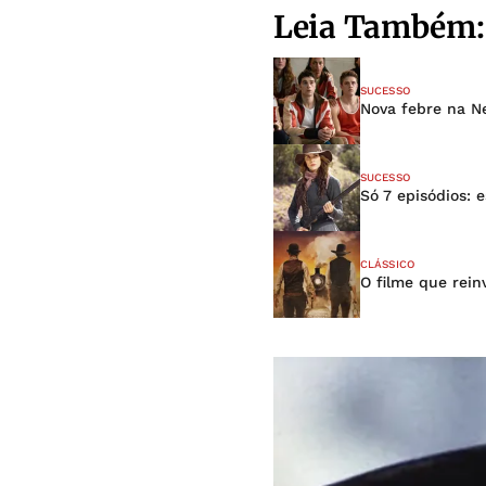
Leia Também:
SUCESSO
Nova febre na N
SUCESSO
Só 7 episódios: 
CLÁSSICO
O filme que rei