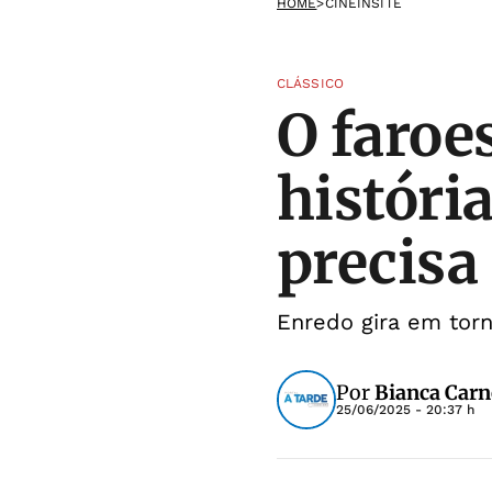
HOME
>
CINEINSITE
CLÁSSICO
O faroe
história
precisa 
Enredo gira em torn
Por
Bianca Carn
25/06/2025 - 20:37 h