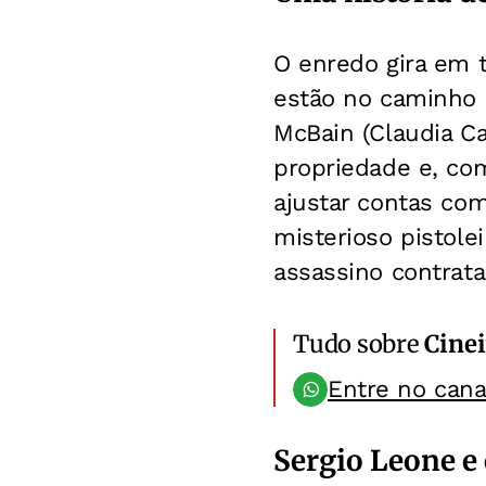
O enredo gira em t
estão no caminho d
McBain (Claudia Ca
propriedade e, co
ajustar contas co
misterioso pistole
assassino contrata
Tudo sobre
Cinei
Entre no can
Sergio Leone e 