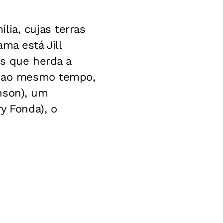
ia, cujas terras
ma está Jill
ns que herda a
e, ao mesmo tempo,
nson), um
y Fonda), o