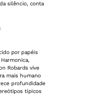
a silêncio, conta
a
cido por papéis
o Harmonica,
on Robards vive
tra mais humano
rece profundidade
reótipos típicos