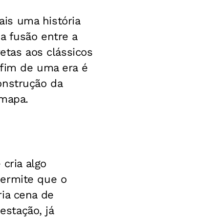
is uma história
a fusão entre a
retas aos clássicos
 fim de uma era é
onstrução da
 mapa.
 cria algo
permite que o
ria cena de
stação, já