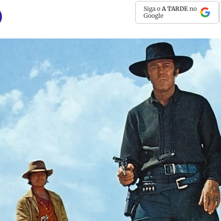
Siga o
A TARDE
no
Google