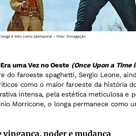
 longa é tido como atemporal - Foto: Divulgação
,
Era uma Vez no Oeste
(Once Upon a Time i
re do faroeste spaghetti, Sergio Leone, ain
ríticos como o maior faroeste da história d
ativa intensa, pela estética meticulosa e pe
nnio Morricone, o longa permanece como 
e vingança, poder e mudança