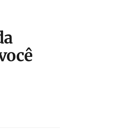
da
 você