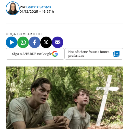
Por
Beatriz Santos
01/12/2025 - 16:37 h
OUÇA
COMPARTILHE
Nos adicione às suas
fontes
Siga o
A TARDE
no Google
preferidas