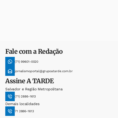
Fale com a Redação
(71) 99601-0020
jornalismoportal@grupoatarde.com.br
Assine
A TARDE
Salvador e Região Metropolitana
(71) 2886-1613
Demais localidades
71 2886-1613