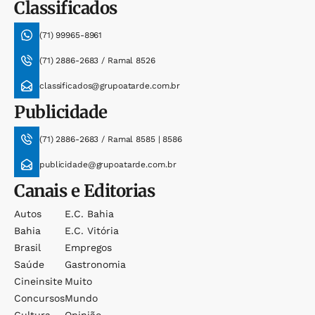
Classificados
(71) 99965-8961
(71) 2886-2683 / Ramal 8526
classificados@grupoatarde.com.br
Publicidade
(71) 2886-2683 / Ramal 8585 | 8586
publicidade@grupoatarde.com.br
Canais e Editorias
Autos
E.c. Bahia
Bahia
E.c. Vitória
Brasil
Empregos
Saúde
Gastronomia
Cineinsite
Muito
Concursos
Mundo