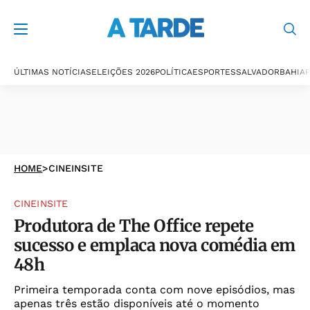
ÚLTIMAS NOTÍCIAS
ELEIÇÕES 2026
POLÍTICA
ESPORTES
SALVADOR
BAHIA
P
HOME
>
CINEINSITE
CINEINSITE
Produtora de The Office repete
sucesso e emplaca nova comédia em
48h
Primeira temporada conta com nove episódios, mas
apenas três estão disponíveis até o momento