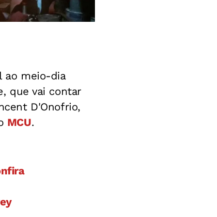
al ao meio-dia
e, que vai contar
cent D'Onofrio,
do
MCU
.
nfira
rey