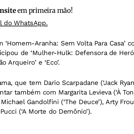
nsite
em primeira mão!
al do WhatsApp.
 em ‘Homem-Aranha: Sem Volta Para Casa’ 
icipou de ‘Mulher-Hulk: Defensora de Heróis
o Arqueiro’ e ‘Eco’.
ama, que tem Dario Scarpadane (‘Jack Rya
ntar também com Margarita Levieva (‘À Tona
), Michael Gandolfini (‘The Deuce’), Arty Fro
 Pucci (‘A Morte do Demônio’).