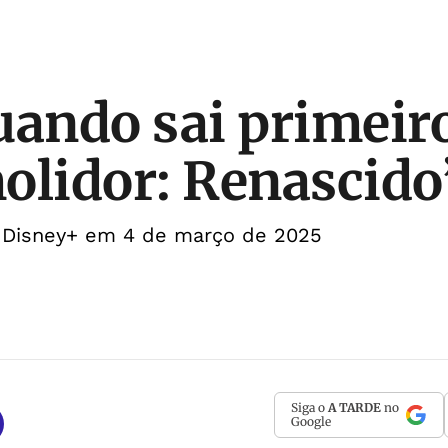
uando sai primeiro
olidor: Renascido
no Disney+ em 4 de março de 2025
Siga o
A TARDE
no
Google