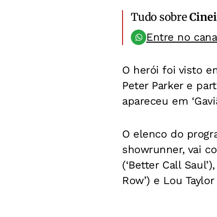
Tudo sobre
Cinei
Entre no can
O herói foi visto
Peter Parker e part
apareceu em ‘Gaviã
O elenco do progr
showrunner, vai co
(‘Better Call Saul’
Row’) e Lou Taylor