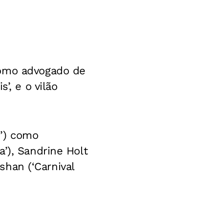
como advogado de
’, e o vilão
n’) como
’), Sandrine Holt
ushan (‘Carnival