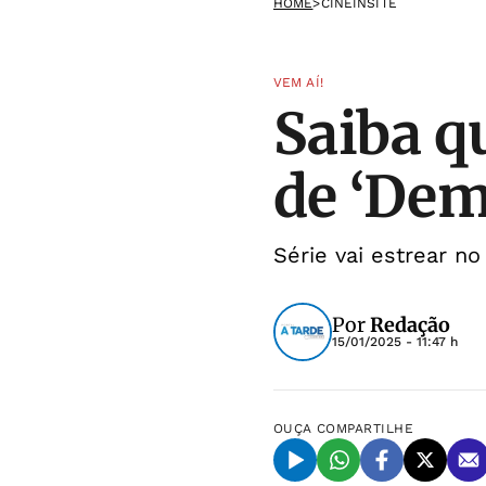
HOME
>
CINEINSITE
VEM AÍ!
Saiba q
de ‘Dem
Série vai estrear 
Por
Redação
15/01/2025 - 11:47 h
OUÇA
COMPARTILHE