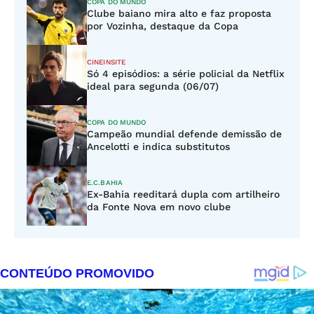
COPA DO MUNDO
Clube baiano mira alto e faz proposta
por Vozinha, destaque da Copa
CINEINSITE
Só 4 episódios: a série policial da Netflix
ideal para segunda (06/07)
COPA DO MUNDO
Campeão mundial defende demissão de
Ancelotti e indica substitutos
E.C.BAHIA
Ex-Bahia reeditará dupla com artilheiro
da Fonte Nova em novo clube