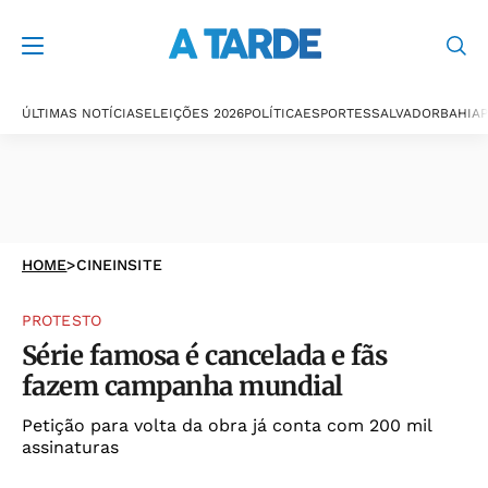
ÚLTIMAS NOTÍCIAS
ELEIÇÕES 2026
POLÍTICA
ESPORTES
SALVADOR
BAHIA
P
HOME
>
CINEINSITE
PROTESTO
Série famosa é cancelada e fãs
fazem campanha mundial
Petição para volta da obra já conta com 200 mil
assinaturas