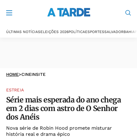
ÚLTIMAS NOTÍCIAS
ELEIÇÕES 2026
POLÍTICA
ESPORTES
SALVADOR
BAHIA
P
HOME
>
CINEINSITE
ESTREIA
Série mais esperada do ano chega
em 2 dias com astro de O Senhor
dos Anéis
Nova série de Robin Hood promete misturar
história real e drama épico