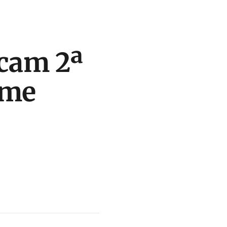
rcam 2ª
ime