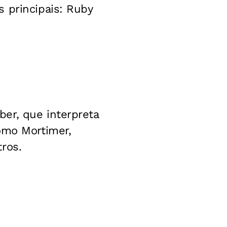
 principais: Ruby
er, que interpreta
omo Mortimer,
ros.