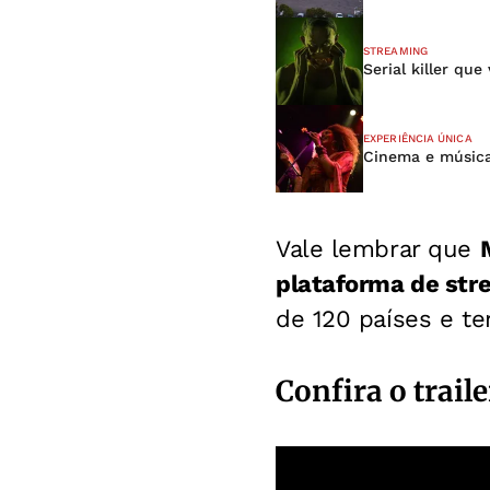
STREAMING
Serial killer qu
EXPERIÊNCIA ÚNICA
Cinema e música
Vale lembrar que
plataforma de str
de 120 países e ter
Confira o trail