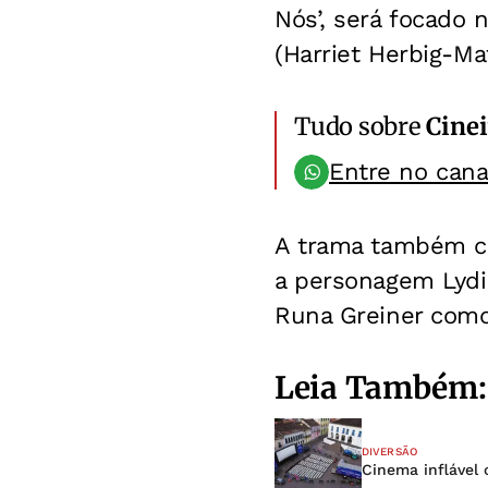
Nós’, será focado 
(Harriet Herbig-M
Tudo sobre
Cinei
Entre no can
A trama também co
a personagem Lydi
Runa Greiner como
Leia Também:
DIVERSÃO
Cinema inflável 