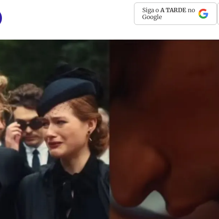
Siga o
A TARDE
no
Google