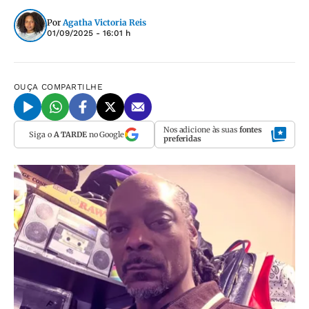
Por
Agatha Victoria Reis
01/09/2025 - 16:01 h
OUÇA
COMPARTILHE
Nos adicione às suas
fontes
Siga o
A TARDE
no Google
preferidas