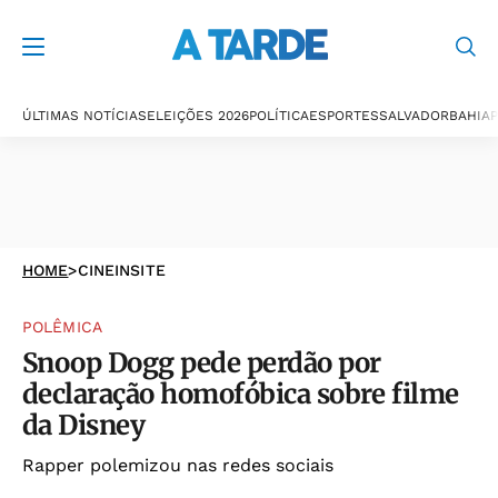
ÚLTIMAS NOTÍCIAS
ELEIÇÕES 2026
POLÍTICA
ESPORTES
SALVADOR
BAHIA
P
HOME
>
CINEINSITE
POLÊMICA
Snoop Dogg pede perdão por
declaração homofóbica sobre filme
da Disney
Rapper polemizou nas redes sociais