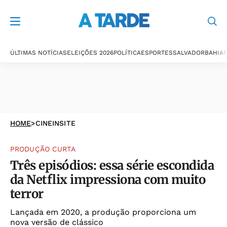
ÚLTIMAS NOTÍCIAS
ELEIÇÕES 2026
POLÍTICA
ESPORTES
SALVADOR
BAHIA
P
HOME
>
CINEINSITE
PRODUÇÃO CURTA
Três episódios: essa série escondida
da Netflix impressiona com muito
terror
Lançada em 2020, a produção proporciona um
nova versão de clássico