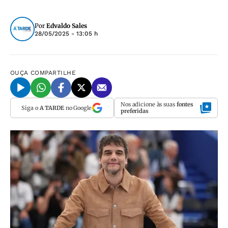
Por
Edvaldo Sales
28/05/2025 - 13:05 h
OUÇA
COMPARTILHE
Nos adicione às suas
fontes
Siga o
A TARDE
no Google
preferidas