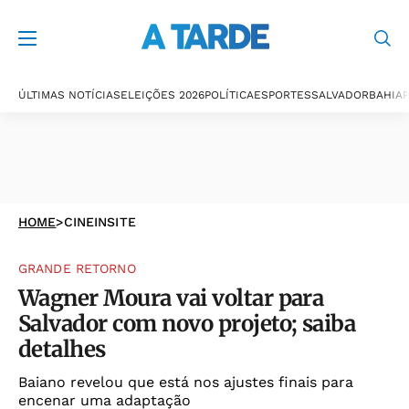
ÚLTIMAS NOTÍCIAS
ELEIÇÕES 2026
POLÍTICA
ESPORTES
SALVADOR
BAHIA
P
HOME
>
CINEINSITE
GRANDE RETORNO
Wagner Moura vai voltar para
Salvador com novo projeto; saiba
detalhes
Baiano revelou que está nos ajustes finais para
encenar uma adaptação