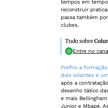
tempos em tempos,
reconstruir pratic
passa também por 
clubes.
Tudo sobre
Colun
Entre no can
Prefiro a formaçã
dois volantes e u
após a contratação
desenho tático da
e mais Bellingham 
Junior e Mbapé. As