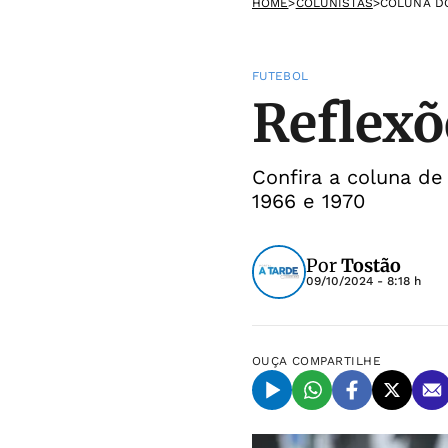
HOME
>
COLUNISTAS
>
COLUNA D
FUTEBOL
Reflexõ
Confira a coluna de
1966 e 1970
Por
Tostão
09/10/2024 - 8:18 h
OUÇA
COMPARTILHE