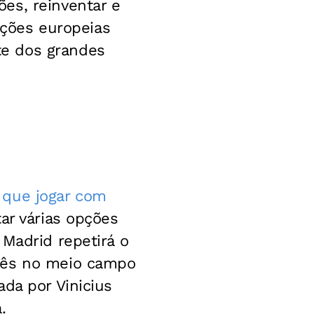
es, reinventar e
leções europeias
te dos grandes
 que jogar com
tar várias opções
 Madrid repetirá o
três no meio campo
da por Vinicius
.