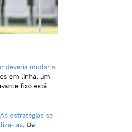
or deveria mudar a
tes em linha, um
vante fixo está
.
As estratégias se
liza-las
. De