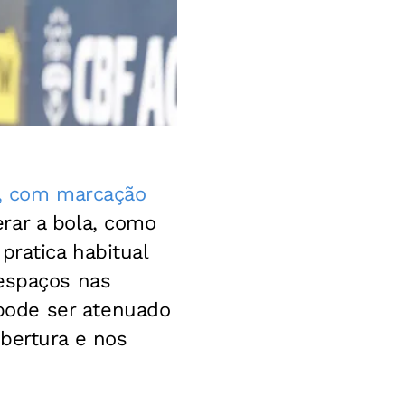
va, com marcação
erar a bola, como
pratica habitual
 espaços nas
pode ser atenuado
bertura e nos