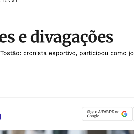
O TOSTÃO
es e divagações
 Tostão: cronista esportivo, participou como 
Siga o
A TARDE
no
Google