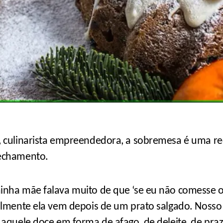
, culinarista empreendedora, a sobremesa é uma r
echamento.
nha mãe falava muito de que ‘se eu não comesse o 
almente ela vem depois de um prato salgado. Nosso 
 aquele doce em forma de afago, de deleite, de praz