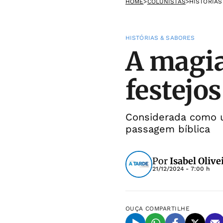
HOME
>
COLUNISTAS
>
HISTÓRIAS
HISTÓRIAS & SABORES
A magia
festejo
Considerada como u
passagem bíblica
Por
Isabel Olive
21/12/2024 - 7:00 h
OUÇA
COMPARTILHE