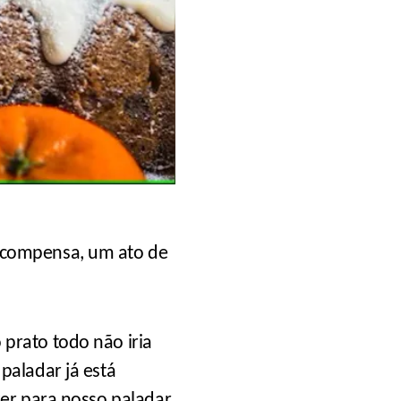
ecompensa, um ato de
prato todo não iria
paladar já está
er para nosso paladar,