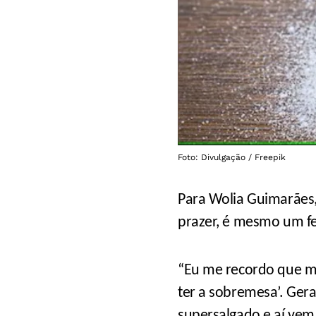
Foto: Divulgação / Freepik
Para Wolia Guimarães
prazer, é mesmo um f
“Eu me recordo que mi
ter a sobremesa’. Ger
supersalgado e aí vem