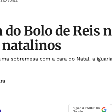
 & SABORES
 do Bolo de Reis 
s natalinos
ma sobremesa com a cara do Natal, a iguari
ira
Siga o
A TARDE
no
Google