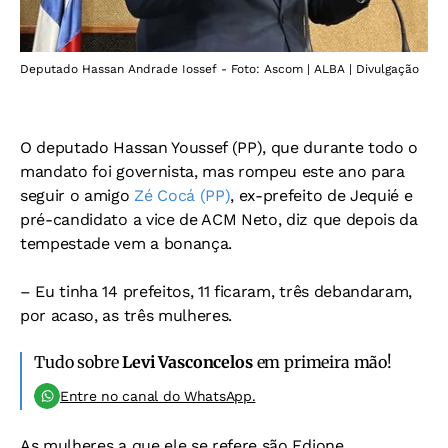
Deputado Hassan Andrade Iossef - Foto: Ascom | ALBA | Divulgação
O deputado Hassan Youssef (PP), que durante todo o
mandato foi governista, mas rompeu este ano para
seguir o amigo
Zé Cocá (PP)
, ex-prefeito de Jequié e
pré-candidato a vice de ACM Neto, diz que depois da
tempestade vem a bonança.
– Eu tinha 14 prefeitos, 11 ficaram, três debandaram,
por acaso, as três mulheres.
Tudo sobre
Levi Vasconcelos
em primeira mão!
Entre no canal do WhatsApp.
As mulheres a que ele se refere são Edione