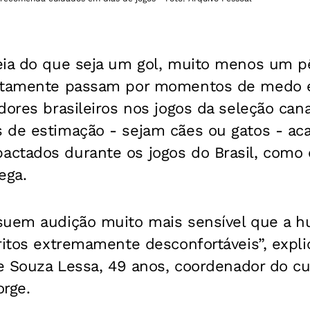
eia do que seja um gol, muito menos um pê
ertamente passam por momentos de medo e
dores brasileiros nos jogos da seleção can
 de estimação - sejam cães ou gatos - a
ctados durante os jogos do Brasil, como
ega.
suem audição muito mais sensível que a 
ritos extremamente desconfortáveis”, expl
de Souza Lessa, 49 anos, coordenador do c
orge.