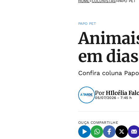
HOME
>
COLUNISTAS
>
PAPO PET
PAPO PET
Animais
em dias
Confira coluna Papo
Por
HIlcélia Fal
05/07/2026 - 7:45 h
OUÇA
COMPARTILHE