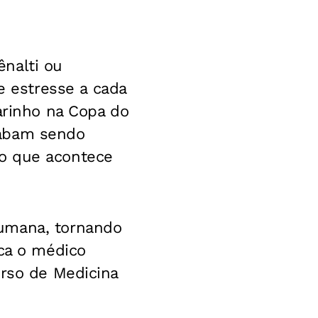
nalti ou
 estresse a cada
arinho na Copa do
cabam sendo
 o que acontece
humana, tornando
ica o médico
urso de Medicina