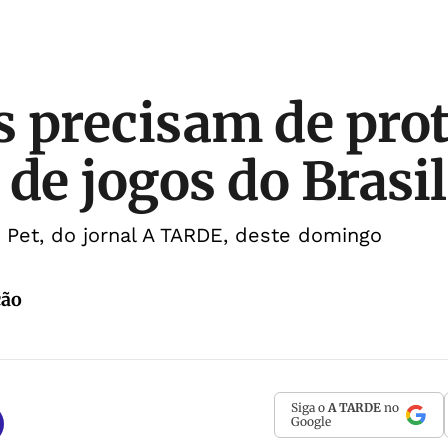
 precisam de pro
 de jogos do Brasil
 Pet, do jornal A TARDE, deste domingo
cão
Siga o
A TARDE
no
Google