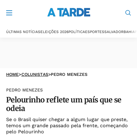
ÚLTIMAS NOTÍCIAS
ELEIÇÕES 2026
POLÍTICA
ESPORTES
SALVADOR
BAHIA
P
HOME
>
COLUNISTAS
>
PEDRO MENEZES
PEDRO MENEZES
Pelourinho reflete um país que se
odeia
Se o Brasil quiser chegar a algum lugar que preste,
temos um grande passado pela frente, começando
pelo Pelourinho