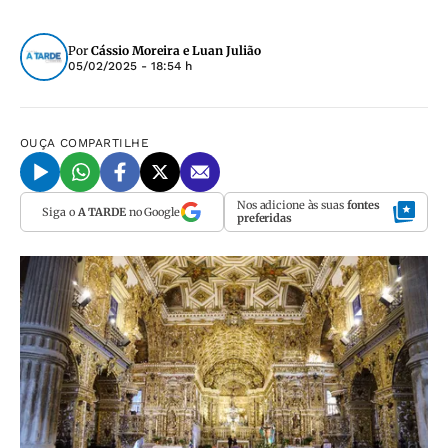
Por
Cássio Moreira e Luan Julião
05/02/2025 - 18:54 h
OUÇA
COMPARTILHE
Nos adicione às suas
fontes
Siga o
A TARDE
no Google
preferidas