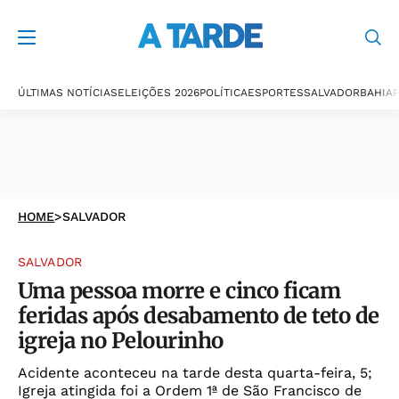
ÚLTIMAS NOTÍCIAS
ELEIÇÕES 2026
POLÍTICA
ESPORTES
SALVADOR
BAHIA
P
HOME
>
SALVADOR
SALVADOR
Uma pessoa morre e cinco ficam
feridas após desabamento de teto de
igreja no Pelourinho
Acidente aconteceu na tarde desta quarta-feira, 5;
Igreja atingida foi a Ordem 1ª de São Francisco de