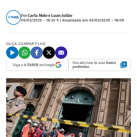
Por
Carla Melo e Luan Julião
05/02/2025 - 16:32 h
| Atualizada em
05/02/2025 - 18:09
OUÇA
COMPARTILHE
Nos adicione às suas
fontes
Siga o
A TARDE
no Google
preferidas