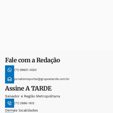
Fale com a Redação
(71) 99601-0020
jornalismoportal@grupoatarde.com.br
Assine
A TARDE
Salvador e Região Metropolitana
(71) 2886-1613
Demais localidades