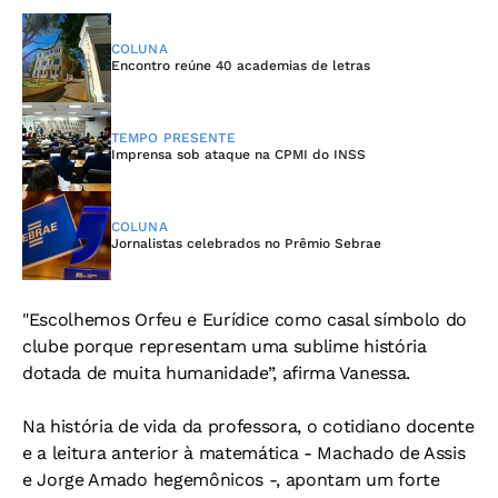
COLUNA
Encontro reúne 40 academias de letras
TEMPO PRESENTE
Imprensa sob ataque na CPMI do INSS
COLUNA
Jornalistas celebrados no Prêmio Sebrae
"Escolhemos Orfeu e Eurídice como casal símbolo do
clube porque representam uma sublime história
dotada de muita humanidade”, afirma Vanessa.
Na história de vida da professora, o cotidiano docente
e a leitura anterior à matemática - Machado de Assis
e Jorge Amado hegemônicos -, apontam um forte