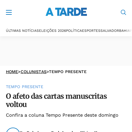
ÚLTIMAS NOTÍCIAS
ELEIÇÕES 2026
POLÍTICA
ESPORTES
SALVADOR
BAHIA
P
HOME
>
COLUNISTAS
>
TEMPO PRESENTE
TEMPO PRESENTE
O afeto das cartas manuscritas
voltou
Confira a coluna Tempo Presente deste domingo