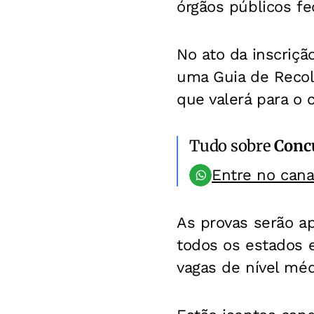
órgãos públicos fe
No ato da inscrição
uma Guia de Reco
que valerá para o 
Tudo sobre
Conc
Entre no can
As provas serão ap
todos os estados e
vagas de nível méd