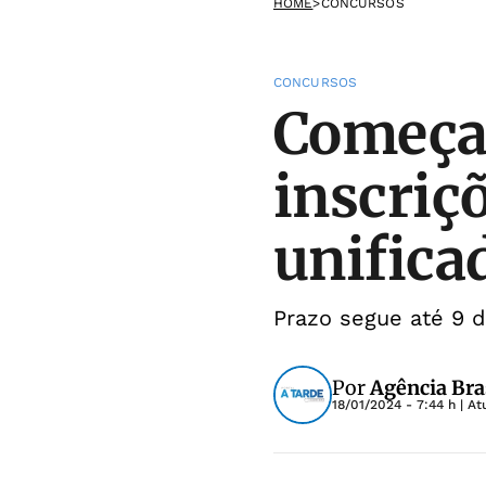
HOME
>
CONCURSOS
CONCURSOS
Começam
inscriç
unifica
Prazo segue até 9 d
Por
Agência Bra
18/01/2024 - 7:44 h
| At