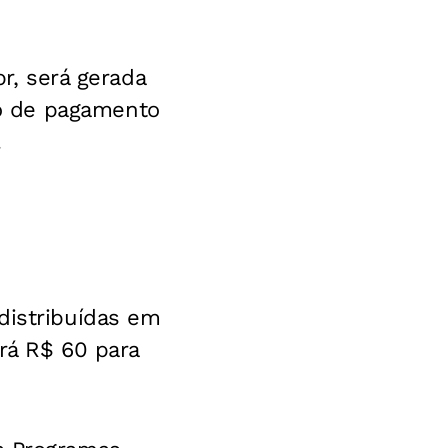
br, será gerada
o de pagamento
.
distribuídas em
erá R$ 60 para