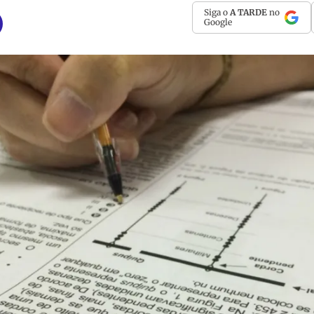
Siga o
A TARDE
no
Google