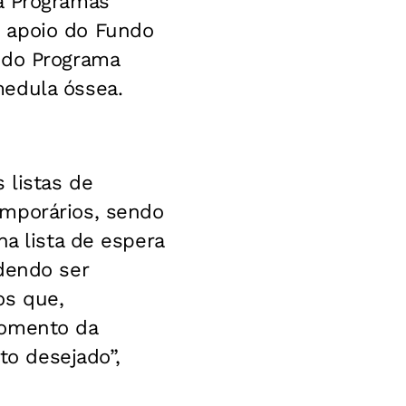
a Programas
 apoio do Fundo
 do Programa
medula óssea.
 listas de
emporários, sendo
na lista de espera
dendo ser
os que,
momento da
to desejado”,