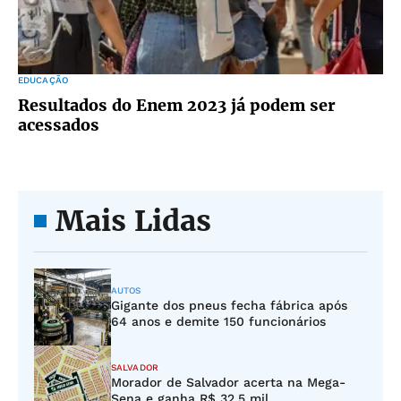
EDUCAÇÃO
Resultados do Enem 2023 já podem ser
acessados
Mais Lidas
AUTOS
Gigante dos pneus fecha fábrica após
64 anos e demite 150 funcionários
SALVADOR
Morador de Salvador acerta na Mega-
Sena e ganha R$ 32,5 mil