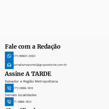
Fale com a Redação
(71) 99601-0020
jornalismoportal@grupoatarde.com.br
Assine
A TARDE
Salvador e Região Metropolitana
(71) 2886-1613
Demais localidades
71 2886-1613