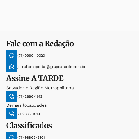
Fale com a Redação
(71) 99601-0020
jornalismoportal@grupoatarde.com.br
Assine
A TARDE
Salvador e Região Metropolitana
(71) 2886-1613
Demais localidades
71 2886-1613
Classificados
(71) 99965-8961