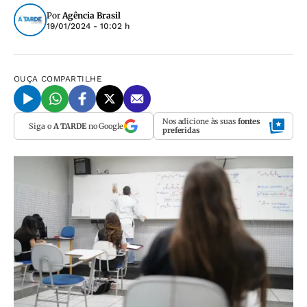
Por
Agência Brasil
19/01/2024 - 10:02 h
OUÇA
COMPARTILHE
Nos adicione às suas
fontes
Siga o
A TARDE
no Google
preferidas