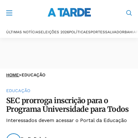
ÚLTIMAS NOTÍCIAS
ELEIÇÕES 2026
POLÍTICA
ESPORTES
SALVADOR
BAHIA
P
HOME
>
EDUCAÇÃO
EDUCAÇÃO
SEC prorroga inscrição para o
Programa Universidade para Todos
Interessados devem acessar o Portal da Educação