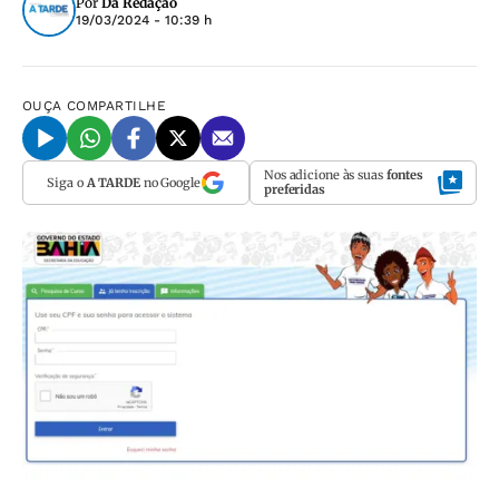
Por
Da Redação
19/03/2024 - 10:39 h
OUÇA
COMPARTILHE
Nos adicione às suas
fontes
Siga o
A TARDE
no Google
preferidas