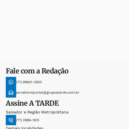
Fale com a Redação
(71) 99601-0020
jornalismoportal@grupoatarde.com.br
Assine
A TARDE
Salvador e Região Metropolitana
(71) 2886-1613
Demais localidades