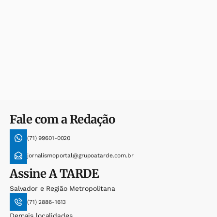
Fale com a Redação
(71) 99601-0020
jornalismoportal@grupoatarde.com.br
Assine
A TARDE
Salvador e Região Metropolitana
(71) 2886-1613
Demais localidades