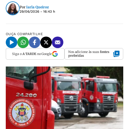
Por
Iarla Queiroz
29/06/2026 - 16:43 h
OUÇA
COMPARTILHE
Nos adicione às suas
fontes
Siga o
A TARDE
no Google
preferidas