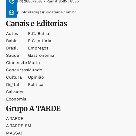
(71) 2886-2683 / Ramal 8585 | 8586
publicidade@grupoatarde.com.br
Canais e Editorias
Autos
E.c. Bahia
Bahia
E.c. Vitória
Brasil
Empregos
Saúde
Gastronomia
Cineinsite
Muito
Concursos
Mundo
Cultura
Opinião
Digital
Política
Salvador
Economia
Grupo
A TARDE
A TARDE
A TARDE FM
MASSA!