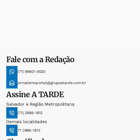
Fale com a Redação
(71) 99601-0020
jornalismoportal@grupoatarde.com.br
Assine
A TARDE
Salvador e Região Metropolitana
(71) 2886-1613
Demais localidades
71 2886-1613